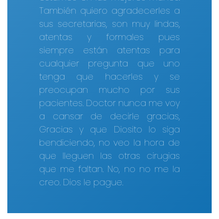
También quiero agradecerles a
sus secretarias, son muy lindas,
atentas y formales pues
siempre están atentas para
cualquier pregunta que uno
tenga que hacerles y se
preocupan mucho por sus
pacientes. Doctor nunca me voy
a cansar de decirle gracias,
Gracias y que Diosito lo siga
bendiciendo, no veo la hora de
que lleguen las otras cirugias
que me faltan. No, no no me la
creo. Dios le pague.