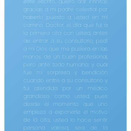
este escrito, quiero dar infinitas
gracias a mi padre celestial por
haberlo puesto a usted en mi
camino. Doctor, el día que fui a
la primera cita con usted, antes
de entrar a su consultorio, pedí
a mi Dios que me pusiera en las
manos de un buen profesional,
pero ante todo humano; y cuál
fue mi sorpresa y bendición
cuando entre a su consultorio y
fui atendida por un médico
grandioso como usted, pues
desde el momento que uno
empieza a exponerle el motivo
de la cita, usted lo hace sentir
persona valiosa, sea de la