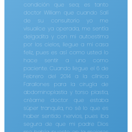
condición que sea; es tanto
doctor William que cuando Salí
de su consultorio yo me
visualice ya operada, me sentía
delgadita y con mi autoestima
por los cielos, llegue a mi casa
feliz, pues es así como usted lo
hace sentir a uno como
paciente. Cuando llegue el 6 de
Febrero del 2014 a la clínica
Farallones para la cirugía de
abdominoplastia y torso plastia,
créame doctor que estaba
súper tranquila, no sé lo que es
haber sentido nervios, pues iba
segura de que mi padre Dios
me había puesto en la mejores