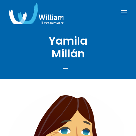
Yamila
Millán