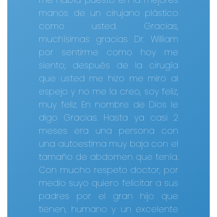
manos de un cirujano plástico
como usted. Gracias,
muchísimas gracias Dr. William
por sentirme como hoy me
siento; después de la cirugía
que usted me hizo me miro al
espejo y no me la creo, soy feliz,
muy feliz. En nombre de Dios le
digo Gracias. Hasta ya casi 2
meses era una persona con
una autoestima muy baja con el
tamaño de abdomen que tenía.
Con mucho respeto doctor, por
medio suyo quiero felicitar a sus
padres por el gran hijo que
tienen, humano y un excelente