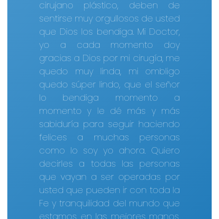
cirujano plástico, deben de
sentirse muy orgullosos de usted
que Dios los bendiga. Mi Doctor,
yo a cada momento doy
gracias a Dios por mi cirugía, me
quedo muy linda, mi ombligo
quedo súper lindo, que el señor
lo bendiga momento a
momento y le dé más y más
sabiduría para seguir haciendo
felices a muchas personas
como lo soy yo ahora. Quiero
decirles a todas las personas
que vayan a ser operadas por
usted que pueden ir con toda la
Fe y tranquilidad del mundo que
estamos en las mejores manos.